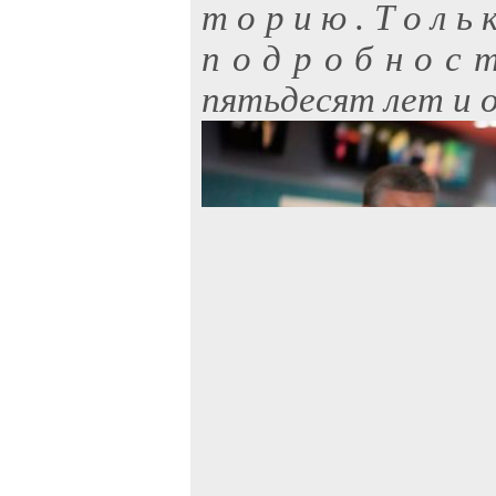
т о р и ю . Т о л ь 
п о д р о б н о с 
пятьдесят лет и 