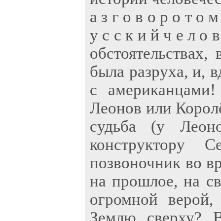
а з г о в о р о т о м 
у с с к и й ч е л о 
обстоятельствах, 
была разруха, и, 
с американцами!
Леонов или Королё
судьба (у Леон
конструктору С
позвоночник во в
на прошлое, на св
огромной верой,
Землю сверху? В