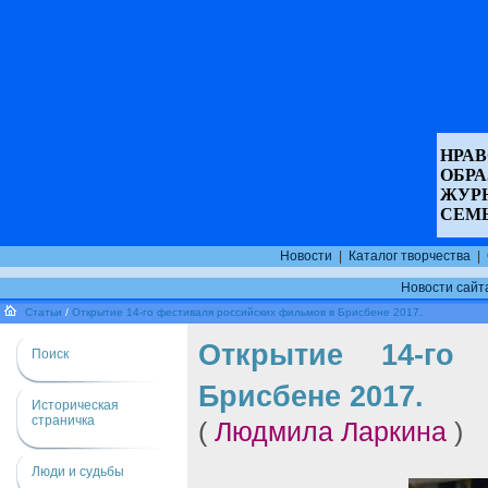
НРАВ
ОБР
ЖУР
СЕМ
Новости
|
Каталог творчества
|
Новости сайт
Статьи
/
Открытие 14-го фестиваля российских фильмов в Брисбене 2017.
Открытие 14-го
Поиск
Брисбене 2017.
Историческая
страничка
(
Людмила Ларкина
)
Люди и судьбы