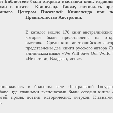
й Библиотеке была открыта выставка книг, изданны
ими в штате Квинсленд. Также, состоялась пре
анного Центром Писателей Квинсленда при по
Правительства Австралии.
В каталог вошло 178 книг австралийских 
которые были представлены на откр
выставке. Среди книг австралийских авто
представлены две книги русского автора 
английском языке «
We Will Save Our World 
«Не остави, Владыко, меня».
сположилась в большом зале Центральной Государ
bane
, где главными экспонатами были сегодня книги 
тей, прозы, поэзии, исторических очерков. Главными
.