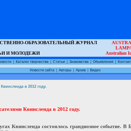
ВСТВЕННО-ОБРАЗОВАТЕЛЬНЫЙ ЖУРНАЛ
AUSTRA
LAMP
ЬИ И МОЛОДЕЖИ
Australian 
овости
|
Каталог творчества
|
Статьи
|
Знакомства
|
Обьявления
|
Контак
Новости сайта
|
Авторы
|
Архив
|
Видео
Квинсленда в 2012 году.
ателями Квинсленда в 2012 году.
угах Квинсленда состоялось грандиозное событие. В 