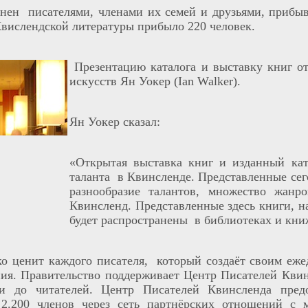
лнен писателями, членами их семей и друзьями, приб
Квислендской литературы прибыло 220 человек.
Презентацию каталога и выставку книг 
искусств Ян Уокер (Ian Walker).
Ян Уокер сказал:
«Открытая выставка книг и изданный кат
таланта в Квинсленде. Представленные сего
разнообразие талантов, множество жанр
Квинсленд. Представленные здесь книги, н
будет распространены в библиотеках и кни
о ценит каждого писателя, который создаёт своим еж
ия. Правительство поддерживает Центр Писателей Кви
и до читателей. Центр Писателей Квинсленда предо
 2.200 членов через сеть партнёрских отношений с 