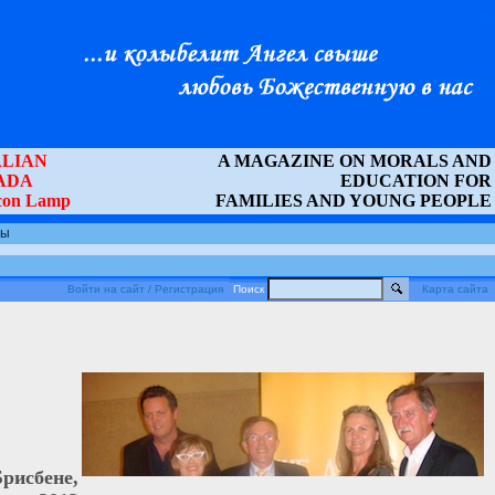
LIAN
A MAGAZINE ON MORALS AND
ADA
EDUCATION FOR
Icon Lamp
FAMILIES AND YOUNG PEOPLE
ты
Войти на сайт / Регистрация
Поиск
Карта сайта
Брисбене,