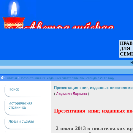
НРА
ДЛЯ
СЕМ
Н
Статьи
/
Презентация книг, изданных писателями Квинсленда в 2012 году.
Презентация книг, изданных писателями 
Поиск
(
Людмила Ларкина
)
Историческая
страничка
Презентация книг, изданных пис
Люди и судьбы
2 июля 2013 в писательских кр