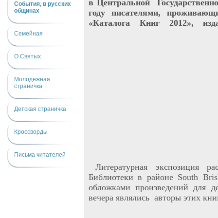
в Центральной Государственно
События, в русских
общинах
году писателями, проживающ
«Каталога Книг 2012», изд
Семейная
О Святых
Молодежная
страничка
Детская страничка
Кроссворды
Письма читателей
Литературная экспозиция ра
Библиотеки в районе
South Bris
обложками произведений для де
вечера являлись авторы этих книг