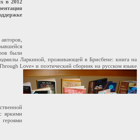
х в 2012
зентация
ддержке
авторов,
ывшейся
ров были
Людмилы Ларкиной, проживающей в Брисбене: книга на
Through Love
» и поэтический сборник на русском языке
ственной
с яркими
 героями