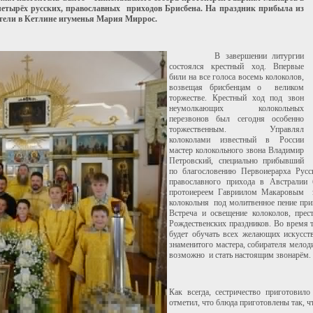
четырёх русских, православных приходов Брисбена. На праздник прибыла из
ители в Кетлине игуменья Мария Миррос.
В завершении литургии
состоялся крестный ход. Впервые
били на все голоса восемь колоколов,
возвещая брисбенцам о великом
торжестве. Крестный ход под звон
неумолкающих колокольных
перезвонов был сегодня особенно
торжественным. Управлял
колоколами известный в России
мастер колокольного звона Владимир
Петровский, специально прибывший
по благословению Первоиерарха Рус
православного прихода в Австралии
протоиереем Гавриилом Макаровым за 
колокольня под молитвенное пение прин
Встреча и освещение колоколов, пре
Рождественских праздников. Во время т
будет обучать всех желающих искусст
знаменитого мастера, собирателя мелод
возможно и стать настоящим звонарём
Как всегда, сестричество приготовил
отметил, что блюда приготовлены так, ч