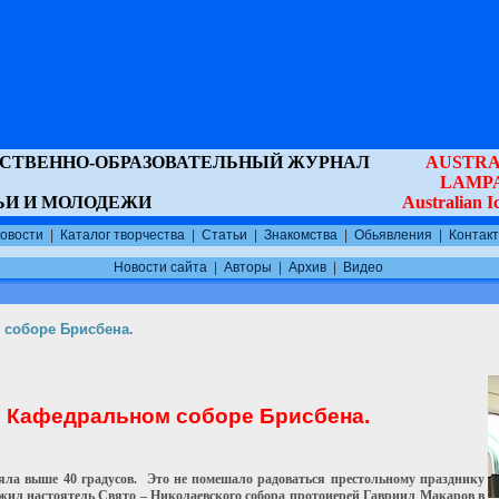
ВСТВЕННО-ОБРАЗОВАТЕЛЬНЫЙ ЖУРНАЛ
AUSTRA
LAMP
ЬИ И МОЛОДЕЖИ
Australian 
овости
|
Каталог творчества
|
Статьи
|
Знакомства
|
Обьявления
|
Контак
Новости сайта
|
Авторы
|
Архив
|
Видео
 соборе Брисбена.
Кафедральном соборе Брисбена.
ояла выше 40 градусов. Это не помешало радоваться престольному празднику
ил настоятель Свято – Николаевского собора протоиерей Гавриил Макаров в