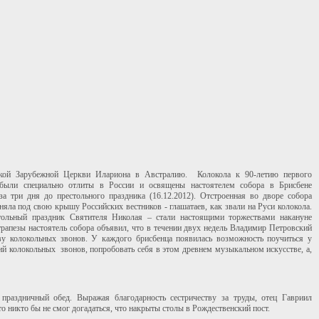
ской Зарубежной Церкви Илариона в Австралию. Колокола к 90-летию первого
 были специально отлиты в России и освящены настоятелем собора в Брисбене
три дня до престольного праздника (16.12.2012). Отстроенная во дворе собора
яла под свою крышу Российских вестников - глашатаев, как звали на Руси колокола.
стольный праздник Святителя Николая – стали настоящими торжествами накануне
рапезы настоятель собора объявил, что в течении двух недель Владимир Петровский
ву колокольных звонов. У каждого брисбенца появилась возможность поучиться у
ий колокольных звонов, попробовать себя в этом древнем музыкальном искусстве, а,
.
о праздничный обед. Выражая благодарность сестричеству за труды, отец Гавриил
то никто бы не смог догадаться, что накрыты столы в Рождественский пост.