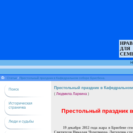
НРА
ДЛЯ
СЕМ
Н
Статьи
/
Престольный праздник в Кафедральном соборе Брисбена.
Престольный праздник в Кафедральном
Поиск
(
Людмила Ларкина
)
Историческая
страничка
Престольный праздник в 
Люди и судьбы
19 декабря 2012 года жара в Брисбене ст
Святителя Николая Чудотворца. Литургию служ