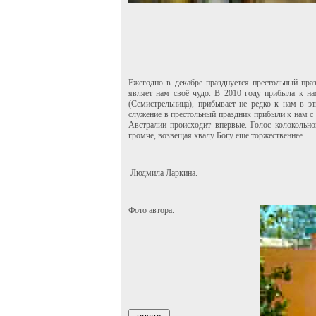
Ежегодно в декабре празднуется престольный пр
являет нам своё чудо. В 2010 году прибыла к н
(Семистрельница), прибывает не редко к нам в э
служение в престольный праздник прибыли к нам с
Австралии происходит впервые. Голос колокольно
громче, возвещая хвалу Богу еще торжественнее.
Людмила Ларкина.
Фото автора.