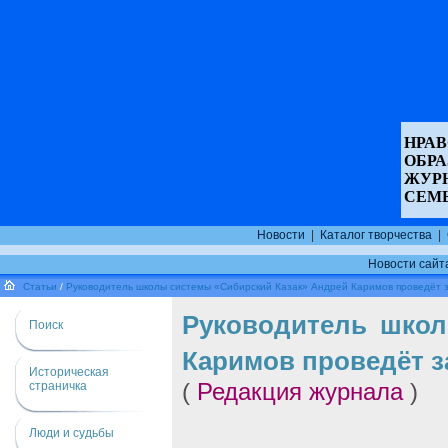
НРАВ
ОБР
ЖУР
СЕМ
Новости
|
Каталог творчества
|
Новости сайт
Статьи
/
Руководитель школы системы «Сибирский Казак» Андрей Каримов проведёт з
Руководитель школ
Поиск
Каримов проведёт з
Историческая
страничка
(
Редакция журнала
)
Люди и судьбы