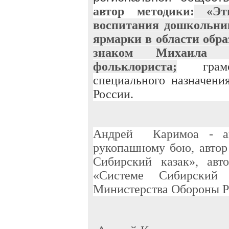
автор методики:
«Эт
воспитания дошкольни
ярмарки в области обр
знаком Михаила Н
фольклориста;
грамота
специального назначен
России.
Андрей Каримоа - ав
рукопашному бою, автор
Сибирский казак», авт
«Системе Сибирский
Министерства Обороны Р