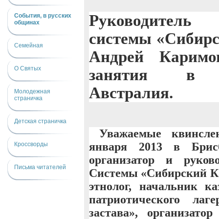
Руководите
События, в русских
общинах
системы «Сибирс
Семейная
Андрей Каримо
О Святых
занятия в Б
Австралия.
Молодежная
страничка
Детская страничка
Уважаемые квинсле
января 2013 в Брис
Кроссворды
организатор и руков
Письма читателей
Системы «Сибирский Ка
этнолог, начальник ка
патриотического лаг
застава», организато