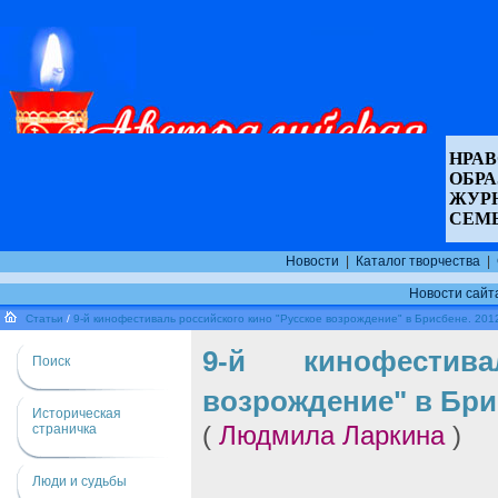
НРАВ
ОБР
ЖУР
СЕМ
Новости
|
Каталог творчества
|
Новости сайт
Статьи
/
9-й кинофестиваль российского кино "Русское возрождение" в Брисбене. 201
9-й кинофестив
Поиск
возрождение" в Брис
Историческая
страничка
(
Людмила Ларкина
)
Люди и судьбы