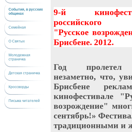
События, в русских
9-й кинофести
общинах
российского 
Семейная
"Русское возрожде
Брисбене. 2012.
О Святых
Молодежная
страничка
Год пролетел
Детская страничка
незаметно, что, ув
Брисбене рекл
Кроссворды
кинофестивале "Ру
Письма читателей
возрождение" мног
сентябрь!» Фестив
традиционными и ж