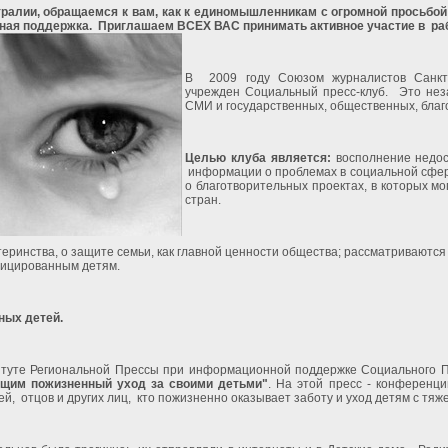
тралии, обращаемся к вам, как к единомышленникам с огромной просьбой
ная поддержка.
Приглашаем ВСЕХ ВАС принимать активное участие в
ра
В
2009 году Союзом журналистов Санкт
учрежден Социальный пресс-клуб.
Это нез
СМИ и государственных, общественных, благ
Целью клуба
является:
восполнение недос
информации о проблемах в социальной сфе
о благотворительных проектах, в которых мо
стран.
атеринства, о защите семьи, как главной ценности общества; рассматривают
фицированным детям.
ных детей.
титуте Региональной Прессы при информационной поддержке Социального 
щим пожизненный уход за своими детьми"
. На этой пресс - конферен
ей,
отцов и других лиц,
кто пожизненно оказывает заботу и уход детям с тя