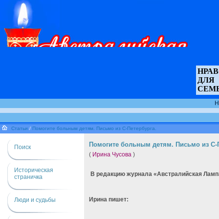
НРА
ДЛЯ
СЕМ
Н
Статьи
/
Помогите больным детям. Письмо из С-Петербурга.
Помогите больным детям. Письмо из С-
Поиск
(
Ирина Чусова
)
Историческая
В редакцию журнала «Австралийская Лампа
страничка
Ирина пишет:
Люди и судьбы