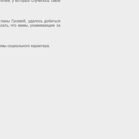
телей, у которых случилось такое
ланы Гусевой, удалось добиться
азать, что мамы, ухаживающие за
емы социального характера.