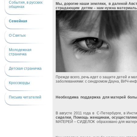
События, в русских
Мы, дорогие наши земляки,
в далекой Авс
общинах
страдающим
детям – нам нужна материаль
Семейная
О Святых
Молодежная
страничка
Детская страничка
Прежде всего, речь идет о защите детей и м
заболеваниями: с синдромом Дауна, ВИЧ-ин
Кроссворды
Письма читателей
Необходима
поддержка
для матерей
боль
В августе 2011 года в
С-Петербурге, в Инс
сиделки. Помощь женщинам, осуществляю
МАТЕРЕЙ – СИДЕЛОК
образовано для матер