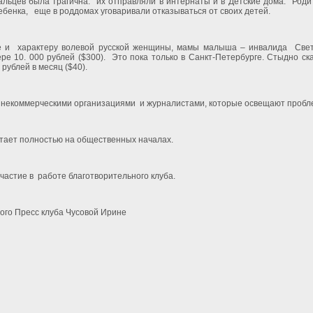
дальцев была трагична:
их отправляли в интернаты и в Детские дома.
Роди
ебенка,
еще в роддомах уговаривали отказываться от своих детей.
е и
характеру волевой русской женщины, мамы малыша – инвалида
Свет
е 10. 000 рублей ($300).
Это пока только в Санкт-Петербурге. Стыдно ск
рублей в месяц ($40).
с некоммерческими организациями
и журналистами, которые освещают пробл
тает полностью на общественных началах.
частие в
работе благотворительного клуба.
ого Пресс клуба Чусовой Ирине