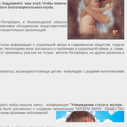
: поддержите
наш клуб. Чтобы помочь
боте благотворительного клуба.
-Петербурга и Ленинградской области
ависимое объединение представителей
отворительных организаций.
татка информации о социальной жизни в современном обществе, подача
ре. Необходимо всем
рассказать о проблемах в социальной сфере, а, также,
гут принимать участие не только
жители Петербурга, но других регионов и
ся вопросы, касающиеся помощи детям - инвалидам
с редкими генетическими
Пресс клуба прошла пресс - конференция
"Утверждение статуса матери -
ции было рассказано о создании организации "МАТЕРИ МИРА". ОБЩЕСТВО
желыми формами заболеваний.