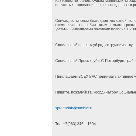
Как известно ранее, судьба маленьких стра
несчастье – появление на свет нездорового р
Сейчас, во многом благодаря железной вол
ежемесячного пособия таким семьям в размер
детьми - инвалидами получали пособие 1.200 
Социальный пресс-клуб рад сотрудничеству 
Социальный Пресс клуб в С-Петербурге
рабо
Приглашаем ВСЕХ ВАС принимать активное у
Пишите, пожалуйста, координатору Социальн
spressclub@rambler.ru
Тел.:+7(963) 346 – 1604