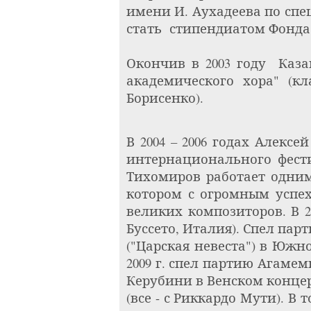
имени И. Аухадеева по спец
стать
стипендиатом Фонда
Окончив в 2003 году
Каза
академического хора" (кл
Борисенко).
В 2004 – 2006 годах Алекс
интернационального фести
Тихомиров работает одним
котором с огромным успех
великих композиторов. В 2
Буссето, Италия). Спел пар
("Царская невеста") в Южной
2009 г. спел партию Агаме
Керубини в Венском концер
(все - с Риккардо Мути). В