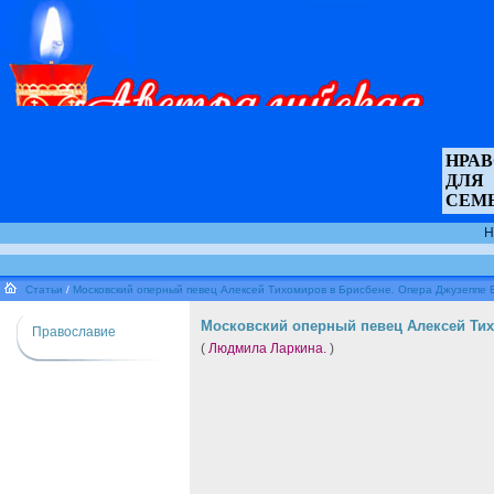
НРА
ДЛЯ
СЕМ
Н
Статьи
/
Московский оперный певец Алексей Тихомиров в Брисбене. Опера Джузеппе 
Московский оперный певец Алексей Тих
Православие
(
Людмила Ларкина.
)