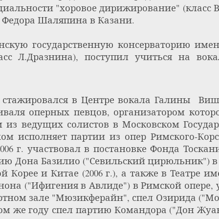
иальности "хоровое дирижирование" (класс В. 
 Федора Шаляпина в Казани.
нскую государственную консерваторию имен
асс Л.Дразнина), поступил учиться на вок
ей стажировался в Центре вокала Галины
Виш
валя оперных певцов, организатором которог
 из ведущих солистов в Московском Государ
ом исполняет партии из опер Римского-Корс
006 г. участвовал в постановке Фонда Тоскан
тию Дона Базилио ("Севильский цирюльник") в 
 Корее и Китае (2006 г.), а также в Театре им
мнона ("Ифигения в Авлиде") в Римской опере
тном зале "Мюзикферайн", спел Озирида ("Мо
 том же году спел партию Командора ("Дон Жуа