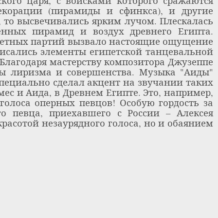
кого царя, с войсками которого сражаются
екорации (пирамиды и сфинкса), и другие
, то высвечивались ярким лучом. Плескалась
енных пирамид и воздух древнего Египта.
летных партий вызвало настоящие ощущение
исались элементы египетской танцевальной
Благодаря мастерству композитора Джузеппе
ты лиризма и совершенства. Музыка "Аиды"
специально сделал акцент на звучании таких
ес и Аида, в Древнем Египте. Это, например,
голоса оперных певцов! Особую гордость за
о певца, приехавшего с России – Алексея
красотой незаурядного голоса, но и обаянием