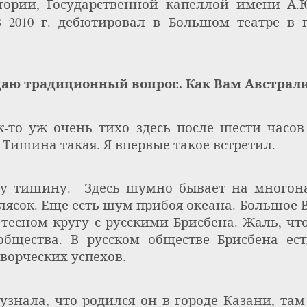
тории, Государственной капеллой имени А.
В 2010 г. дебютировал в
Большом театре
в 
даю традиционный вопрос. Как Вам Австрал
к-то уж очень тихо здесь после шести часов
. Тишина такая. Я впервые такое встретил.
ту тишину.
Здесь шумно бывает на многон
лясок. Еще есть шум прибоя океана. Большое В
 тесном кругу с русскими Брисбена. Жаль, чт
общества. В русском обществе Брисбена е
ворческих успехов.
 узнала, что родился он
в городе Казани, та