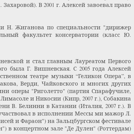
Захаровой). В 2001 г. Алексей завоевал право
и Н. Жиганова по специальности "дирижер
альный факультет консерватории (класс Ю.
невской и стал главным Лауреатом Первого
о была Г. Вишневская. С 2005 года Алексей
ственном театре музыки “Геликон Опера”, в
акова, Верди, Чайковского и многих других
ини оперы "Риголетто" (партия Спарафучиле,
Лимасоле и Никосии (Кипр, 2007 г.), Собакина
ени В. Белинни в Катании (Италия, 2007 г.). В
, участвовал в исполнении Мессы ми мажор Л.
исей и Фараон") на Зальцбургском фестивале
н") в концертном зале "Де Дулен" (Роттердам)