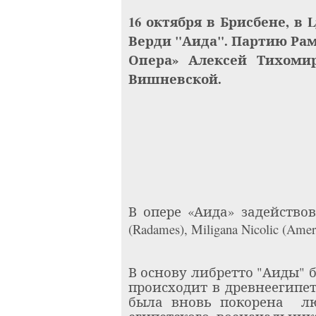
16 октября в Брисбене, в
L
Верди "Аида". Партию Ра
Опера»
Алексей Тихоми
Вишневской.
В опере «Аида» задейство
(
Radames
),
Miligana
Nicolic
(
Amer
В основу либретто "Аиды" 
происходит в древнеегипе
была вновь покорена
л