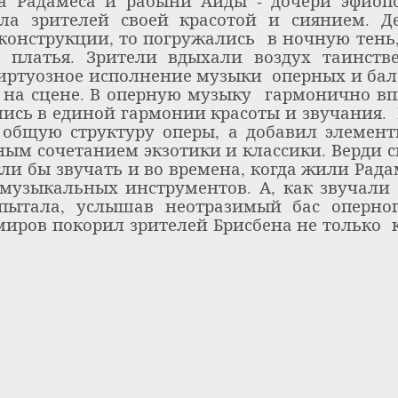
а Радамеса и рабыни Аиды - дочери эфиопс
ла зрителей своей красотой и сиянием. Д
конструкции, то погружались
в ночную тень
платья. Зрители вдыхали воздух таинств
иртуозное исполнение музыки
оперных и ба
на сцене. В
оперную музыку
гармонично вп
лись в единой гармонии красоты и звучания.
общую структуру оперы, а добавил элемен
ным сочетанием экзотики и классики. Верди 
ли бы звучать и во времена, когда жили Радам
 музыкальных инструментов. А, как звучали 
спытала, услышав неотразимый бас оперног
миров покорил зрителей Брисбена не только