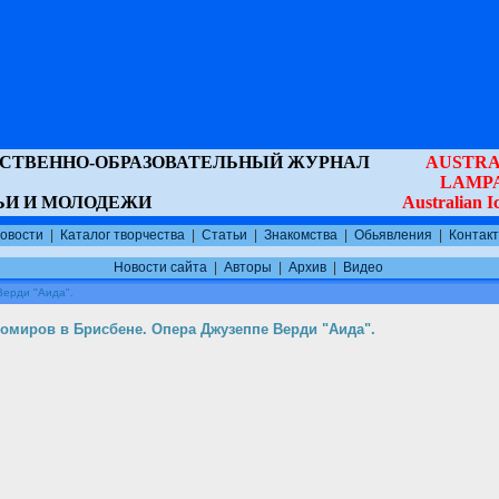
ВСТВЕННО-ОБРАЗОВАТЕЛЬНЫЙ ЖУРНАЛ
AUSTRA
LAMP
ЬИ И МОЛОДЕЖИ
Australian 
овости
|
Каталог творчества
|
Статьи
|
Знакомства
|
Обьявления
|
Контак
Новости сайта
|
Авторы
|
Архив
|
Видео
Верди "Аида".
омиров в Брисбене. Опера Джузеппе Верди "Аида".