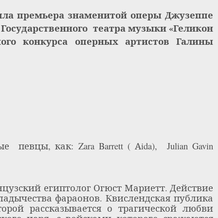
ла премьера знаменитой оперы Джузеппе
 Государственного
театра музыки «Геликон
ого конкурса оперных артистов Галины
ые
певцы, как:
Zara
Barrett
( А
ida
),
Julian
Gavin
нцузский египтолог Огюст Мариетт. Действие
ладычества фараонов. Квислендская публика
орой рассказывается о трагической любви