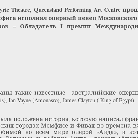
yric
Theatre
,
Queensland
Performing
Art
Centre
прош
мфиса исполнял оперный певец
Московского
ро
– Обладатель I премии Международн
в
ваны такие известные
австралийские оперн
is
),
Ian
Vayne
(
Amonasro
),
James
Clayton
(
King
of
Egypt
).
была положена история, которую написал фра
тских городах Мемфисе и Фивах во времена в
юбимой во всем мире оперой «Аида», в кот