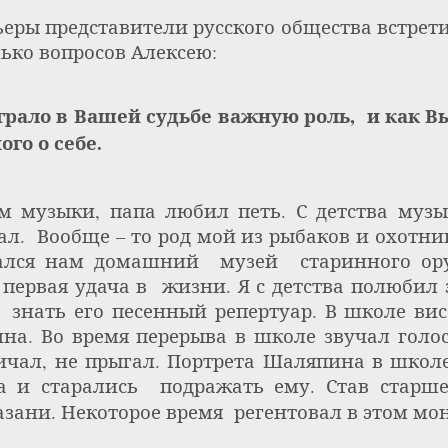
ьеры представители русского общества встрет
ько вопросов Алексею:
ыграло в Вашей судьбе важную роль,
и как В
го о себе.
м музыки, папа любил петь. С детства муз
ал.
Вообще – то род мой из рыбаков и охотник
тался нам домашний
музей
старинного ор
первая удача в
жизни. Я с детства полюбил 
знать его песенный репертуар. В школе вис
а. Во время перерыва в школе звучал голос 
ричал, не прыгал. Портрета Шаляпина в школ
а и старались
подражать ему. Став старше
азани. Некоторое время
регентовал в этом мо