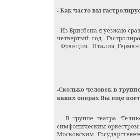
- Как часто вы гастролиру
- Из Брисбена я уезжаю сра
четвертый год. Гастролир
Франция,
Италия, Германи
-Сколько человек в трупп
каких операх Вы еще поет
- В труппе
театра “Гелик
симфоническим оркестром 
Московским Государстве