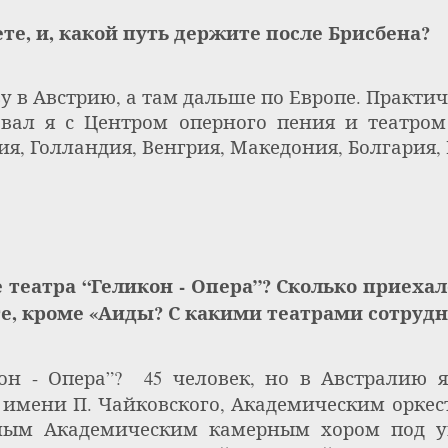
ете, и, какой путь держите после Брисбена?
зу в Австрию, а там дальше по Европе. Практич
овал я с Центром оперного пения и театро
я, Голландия, Венгрия, Македония, Болгария, 
е театра “Геликон - Опера”? Сколько приеха
е, кроме «Аиды? С какими театрами сотруд
он - Опера”?
45 человек, но в Австралию я
имени П. Чайковского, Академическим оркес
нным Академическим камерным хором под у