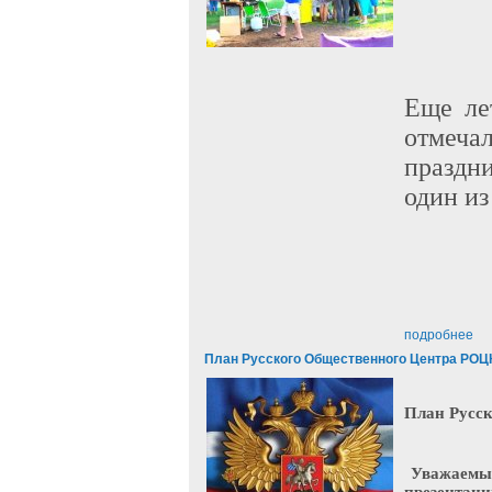
Еще ле
отмеча
праздни
один и
подробнее
План Русского Общественного Центра РОЦ
План Русск
Уважаемые