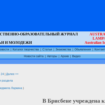
ВСТВЕННО-ОБРАЗОВАТЕЛЬНЫЙ ЖУРНАЛ
AUSTRA
LAMP
ЬИ И МОЛОДЕЖИ
Australian 
овости
|
Каталог творчества
|
Статьи
|
Знакомства
|
Обьявления
|
Контак
Новости сайта
|
Авторы
|
Архив
|
Видео
|
24
|
Далее >>
я раздела
юдмила Ларкина
)
В Брисбене учреждена к