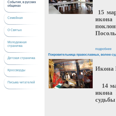
События, в русских
общинах
15 ма
икона
Семейная
поклон
О Святых
Посоль
Молодежная
страничка
подробнее
Покровительница православных, волею суд
Детская страничка
Икона 
Кроссворды
Письма читателей
14 м
икона 
судьбы