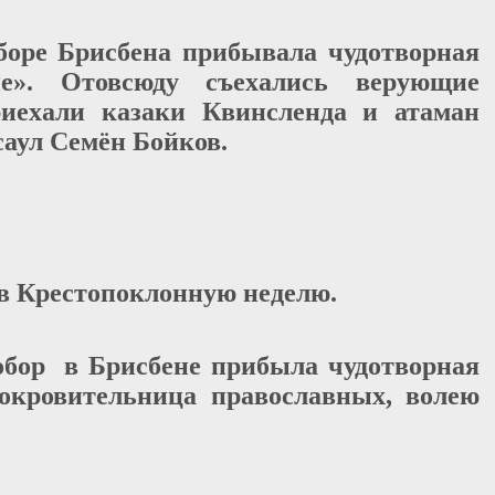
оборе Брисбена прибывала чудотворная
е». Отовсюду съехались верующие
риехали казаки Квинсленда и атаман
саул Семён Бойков.
в Крестопоклонную неделю.
собор в Брисбене прибыла чудотворная
окровительница православных, волею