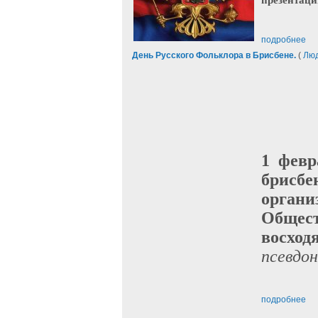
презентац
подробнее
День Русского Фольклора в Брисбене.
(
Люд
1 февр
брисб
орган
Общес
восход
псевдон
подробнее