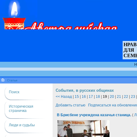
НРА
ДЛЯ
СЕМ
Н
Статьи
События, в русских общинах
Поиск
<< Назад
|
15
|
16
|
17
|
18
|
19
|
20
|
21
|
22
|
23
Добавить статью
Подписаться на обновлени
Историческая
страничка
В Брисбене учреждена казачья станица.
(
Л
Люди и судьбы