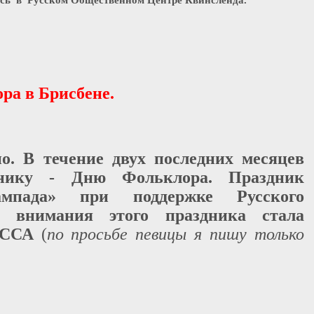
сь в Русском Общественном Центре Квинсленда.
ра в Брисбене.
. В течение двух последних месяцев
днику - Дню Фольклора. Праздник
ампада» при поддержке Русского
м внимания этого праздника стала
НЕССА
(
по просьбе певицы я пишу только