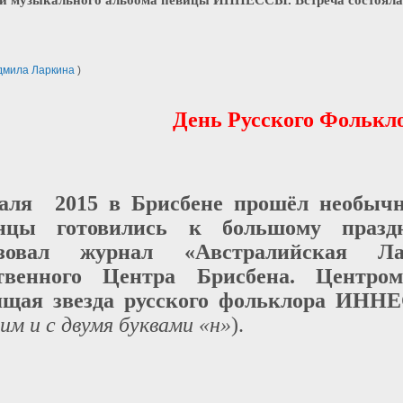
ии музыкального альбома певицы ИННЕССЫ. Встреча состояла
мила Ларкина
)
День Русского Фолькло
аля 2015 в Брисбене прошёл необычно
енцы готовились к большому праз
изовал журнал «Австралийская Л
твенного Центра Брисбена. Центро
ящая звезда русского фольклора ИН
им и с двумя буквами «н»
).