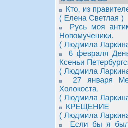
Кто, из правите
( Елена Светлая )
Русь моя антим
Новомученики.
( Людмила Ларкина
6 февраля Ден
Ксеньи Петербургс
( Людмила Ларкина
27 января М
Холокоста.
( Людмила Ларкина
КРЕЩЕНИЕ
( Людмила Ларкина
Если бы я был