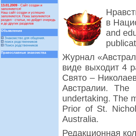
13.01.2009
-
Сайт создан и
заполняется!
Нравст
Наш сайт создан и успешно
заполняется. Пока заполняется
в Наци
раздел - статьи, но дойдет очередь
и до других разделов
and edu
Обьявления
Знакомство для общения.
publica
поиск родственников
Поиск родственников
Православные знакомства
Журнал «Австрали
виде выходит 4 р
Свято – Николаев
Австралии. The 
undertaking. The m
Prior of St. Nich
Australia.
Редакционная колл