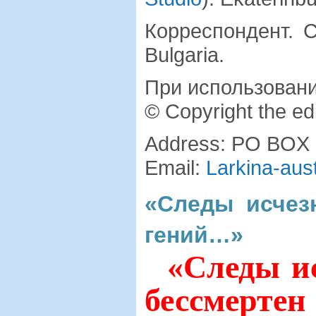
Корреспондент. C
Bulgaria.
При использовани
© Copyright the e
Address: PO BOX 6
Email:
Larkina-aus
«Следы исчезн
гений…»
«
Следы
и
бессмертен