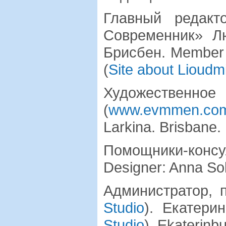
Главный редакт
Современник» Л
Брисбен. Member o
(
Site about Lioudmi
Художественное
(
www.evmmen.co
Larkina. Brisbane.
Помощники-консул
Designer: Anna So
Администратор, 
Studio
). Екатери
Studio
). Ekaterinb